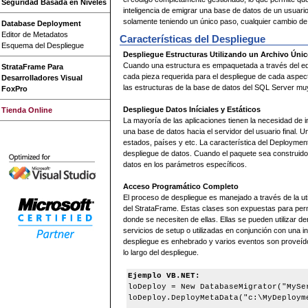
Seguridad Basada en Niveles
inteligencia de emigrar una base de datos de un usuario
solamente teniendo un único paso, cualquier cambio de
Database Deployment
Editor de Metadatos
Características del Despliegue
Esquema del Despliegue
Despliegue Estructuras Utilizando un Archivo Úni
Cuando una estructura es empaquetada a través del edi
StrataFrame Para
cada pieza requerida para el despliegue de cada aspect
Desarrolladores Visual
las estructuras de la base de datos del SQL Server muy 
FoxPro
Despliegue Datos Iníciales y Estáticos
Tienda Online
La mayoría de las aplicaciones tienen la necesidad de i
una base de datos hacia el servidor del usuario final. 
estados, países y etc. La característica del Deployme
despliegue de datos. Cuando el paquete sea construido
datos en los parámetros específicos.
Acceso Programático Completo
El proceso de despliegue es manejado a través de la util
del StrataFrame. Estas clases son expuestas para permit
donde se necesiten de ellas. Ellas se pueden utilizar de
servicios de setup o utilizadas en conjunción con una int
despliegue es enhebrado y varios eventos son proveídos
lo largo del despliegue.
Ejemplo VB.NET:
loDeploy = New DatabaseMigrator("MySe
loDeploy.DeployMetaData("c:\MyDeploym