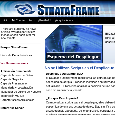
Inicio
Mi Cuenta
Foro
¡Pruébelo!
¡Adquira Ahora!
There are currently no news
articles available for review.
El Data
Please check back later for
librarí
new events.
desarro
Porque StrataFrame
Lista de Características
Vea Demostraciones
No se Utilizan Scripts en el Despliegue
Aplicación Framework
Despliegue Utilizando SMO
Capa de Acceso de Datos
El Database Deployment Toolkit crea las estructuras d
Capa de Negocios
necesidad de scripts. Procesos idénticos son utilizado
Capa de Presentación
actualizado. El Toolkit irá analizar la posición de una b
Mensajería y Localización
caso de su ausencia, creada.
Mapeador de Objeto de Negocio
Integración VS IDE
¿Por que Esto Importa?
Características Adicionales
Cuando utilizar scripts para el despliegue, ellos deben
específica de una estructura de datos. Esto significa q
Enterprise Server
una secuencia adecuada, de lo contrario la estructura
el código completamente gestionado, lo que permite que