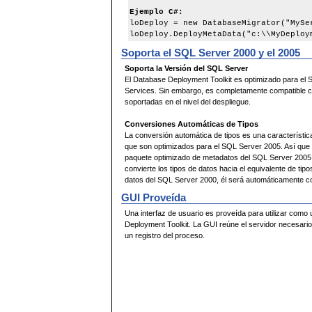
Ejemplo C#:
loDeploy = new DatabaseMigrator("MySe
loDeploy.DeployMetaData("c:\\MyDeploy
Soporta el SQL Server 2000 y el 2005
Soporta la Versión del SQL Server
El Database Deployment Toolkit es optimizado para el 
Services. Sin embargo, es completamente compatible c
soportadas en el nivel del despliegue.
Conversiones Automáticas de Tipos
La conversión automática de tipos es una característica
que son optimizados para el SQL Server 2005. Así que t
paquete optimizado de metadatos del SQL Server 2005
convierte los tipos de datos hacia el equivalente de t
datos del SQL Server 2000, él será automáticamente con
GUI Proveída
Una interfaz de usuario es proveída para utilizar como 
Deployment Toolkit. La GUI reúne el servidor necesario 
un registro del proceso.